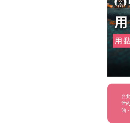
台
泄
油