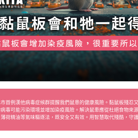
北市首例漢他病毒症候群提醒我們鼠患的健康風險。黏鼠板殘忍
的病毒可能污染環境並增加染疫風險。解決鼠患應從杜絕食物來
、薄荷精油等氣味驅逐法，既安全又有效。用智慧取代殘酷，守