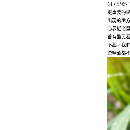
洞，記得
更重要的
出現的地
心靠近老
曾有酸民
不起，我
些精油都