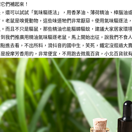
把它們補起來！
是，還可以試試「氣味驅逐法」，用香茅油、薄荷精油、樟腦油
方。老鼠是嗅覺動物，這些味道牠們非常厭惡。使用氣味驅逐法
鼠。而且不只是驅鼠，那些精油也能驅蟑驅蚊，建議大家居家環
看到我們推廣用精油氣味驅逐老鼠，馬上開始出征，說我們不食
們點進去看，不出所料，滑抖音的國中生，笑死，鐵定沒逛過大
不是按摩芳香用的，非常便宜，不用跑去微風百貨，小北百貨就