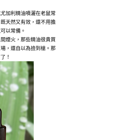
或尤加利精油噴灑在老鼠常
，既天然又有效，還不用擔
境可以常備。
人間煙火，那些精油很貴買
賣場，還自以為撿到槍。那
有了！