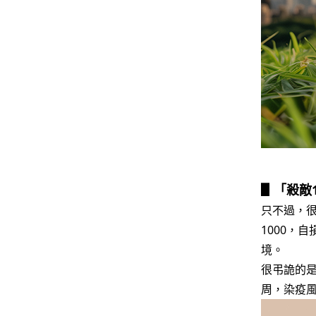
▋「殺敵1
只不過，
1000，
境。
很弔詭的
周，染疫