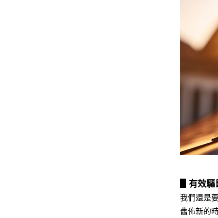
▋有效驅
我們還是
舊佈新的