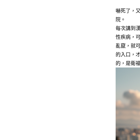
嚇死了，
院。
每次講到
性疾病，
亂竄，就
的入口，
的，是衛