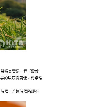
黏鼠板其實是一種「殺敵
病毒的尿液與糞便，污染環
的時候，若這時候防護不