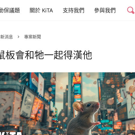
動保議題
關於 KiTA
支持我們
參與我們
禁掉山豬吊
我們的故事
捐款專案
友善動物推廣志工
最新消息
專案新聞
禁用黏鼠板
我們的成員
捐款運用與徵信
好蔬福-美味健康
蔬食
鼠板會和牠一起得漢他
權與蔬食教育
我們的成果
活動合作
幫動物連署
少動物實驗
聯絡我們
倡議與募款大使
職務空缺
少動物剝削