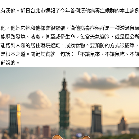
又有漢他。近日台北市通報了今年首例漢他病毒症候群的本土病
漢他，他她它牠和他都會很緊張。漢他病毒症候群是一種透過鼠
可能導致發燒、咳嗽，甚至威脅生命。每當天氣變冷，或是區公
可能跑到人類的居住環境避難，或找食物。要預防的方式很簡單
才是根本之道。關鍵其實就一句話：「不讓鼠來、不讓鼠吃、不
福部說的。