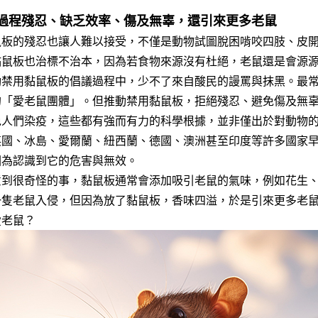
過程殘忍、缺乏效率、傷及無辜，還引來更多老鼠
鼠板的殘忍也讓人難以接受，不僅是動物試圖脫困啃咬四肢、皮
黏鼠板也治標不治本，因為若食物來源沒有杜絕，老鼠還是會源
動禁用黏鼠板的倡議過程中，少不了來自酸民的謾罵與抹黑。最
的「愛老鼠團體」。但推動禁用黏鼠板，拒絕殘忍、避免傷及無
免人們染疫，這些都有強而有力的科學根據，並非僅出於對動物
英國、冰島、愛爾蘭、紐西蘭、德國、澳洲甚至印度等許多國家
因為認識到它的危害與無效。
意到很奇怪的事，黏鼠板通常會添加吸引老鼠的氣味，例如花生
一隻老鼠入侵，但因為放了黏鼠板，香味四溢，於是引來更多老
愛老鼠？