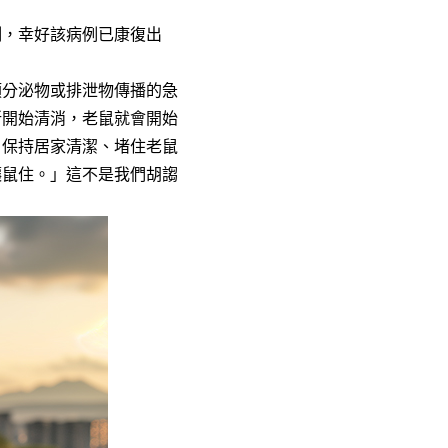
例，幸好該病例已康復出
類分泌物或排泄物傳播的急
所開始清消，老鼠就會開始
，保持居家清潔、堵住老鼠
讓鼠住。」這不是我們胡謅