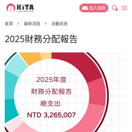
KiTA台灣友善動物協會
加入捐款
最新消息
首頁
最新消息
活動訊息
2025財務分配報告
專案新聞
動保議題
推廣故事
禁掉山豬吊
關於 KiTA
活動訊息
禁用黏鼠板
我們的故事
支持我們
動物權與蔬食教育
我們的成員
捐款專案
參與我們
減少動物實驗
我們的成果
捐款運用與徵信
友善動物推廣志工
捐款 Q&A
減少動物剝削
聯絡我們
活動合作
好蔬福-美味健康蔬食
倡議與募款大使
幫動物連署