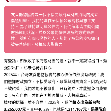
職務空缺
友善動物協會是一個不接受政府與財團資助的獨立
倡議組織， 我們的運作全仰賴公眾捐款與志工支
持。 為了維持透明與公信力，我們每年皆主動公開
財務運用狀況，並以公眾能快速理解的方式來表
達， 讓所有關心動物的人，都能了解您的支持如何
被妥善使用、發揮最大影響力。
有些話，如果收了政府或財團的錢，就不一定說得出口。勉
強說出口，也未必符合良心....
2025年，台灣友善動物協會的核心價值依然沒有改變：我
們選擇財政獨立，不接受政府、政黨與財團資金。因為只有
不被餵養，我們才能不被馴化。只有獨立，才能避免自我審
查；只有自由，才能在面對強權時，大聲說真話。
這樣的選擇，並不容易。
2025年，我們
總支出為新台幣
3,265,007元
。其中40.2%，也就是
1,311,167元，是團隊自