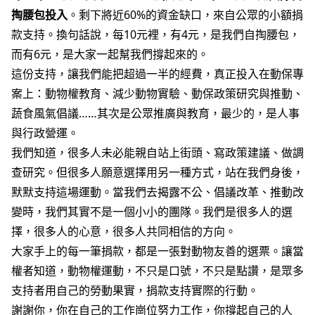
掏腰包投入
。剩下將近60%的資金缺口，來自公眾的小額捐
款支持。換句話說，每10元裡，有4元，是我們自掏腰包，
而有6元，是大家一起幫我們撐起來的。
這份支持，讓我們能把超過一半的經費，真正投入在動保專
案上：動物權教育、減少動物實驗、動保政策研究與推動、
蔬食風氣倡議……其次是公眾推廣與教育，最少的，是人事
與行政營運。
我們知道，很多人未必能親自站上街頭、寫政策建議、做調
查研究。但很多人願意選擇用另一種方式，站在我們身後，
默默支持這場運動。當我們去揭露不公、倡議改革、推動改
變時，我們其實不是一個小小的團隊。我們是很多人的選
擇，很多人的心意，很多人共同相信的方向。
大家手上的每一筆捐款，都是一張對動物友善的選票。讓當
權者知道，動物權運動，不只是口號，不只是點讚，是眾多
支持者用自己的勞動果實，捐款支持實際的行動。
謝謝你，你在自己的工作崗位努力工作，你撐起自己的人