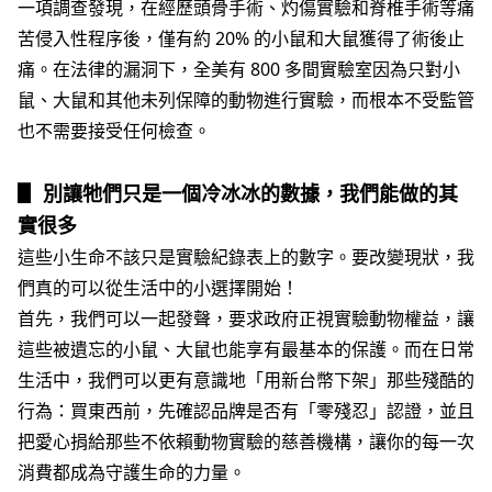
一項調查發現，在經歷頭骨手術、灼傷實驗和脊椎手術等痛
苦侵入性程序後，僅有約 20% 的小鼠和大鼠獲得了術後止
痛。在法律的漏洞下，全美有 800 多間實驗室因為只對小
鼠、大鼠和其他未列保障的動物進行實驗，而根本不受監管
也不需要接受任何檢查。
▋ 別讓牠們只是一個冷冰冰的數據，我們能做的其
實很多
這些小生命不該只是實驗紀錄表上的數字。要改變現狀，我
們真的可以從生活中的小選擇開始！
首先，我們可以一起發聲，要求政府正視實驗動物權益，讓
這些被遺忘的小鼠、大鼠也能享有最基本的保護。而在日常
生活中，我們可以更有意識地「用新台幣下架」那些殘酷的
行為：買東西前，先確認品牌是否有「零殘忍」認證，並且
把愛心捐給那些不依賴動物實驗的慈善機構，讓你的每一次
消費都成為守護生命的力量。