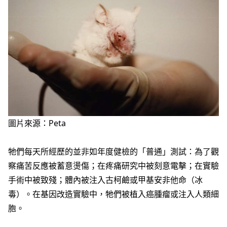
圖片來源：Peta
牠們每天所經歷的並非如年度健檢的「普通」測試：為了觀
察痛苦反應被蓄意燙傷；在疼痛研究中被刻意電擊；在實驗
手術中被致殘；體內被注入古柯鹼或甲基安非他命（冰
毒）。在基因改造實驗中，牠們被植入癌腫瘤或注入人類細
胞。