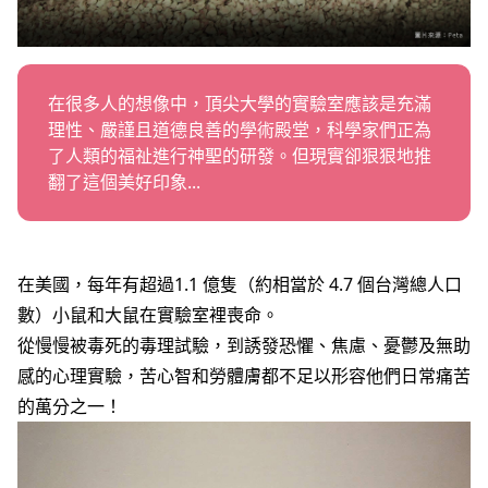
職務空缺
在很多人的想像中，頂尖大學的實驗室應該是充滿
理性、嚴謹且道德良善的學術殿堂，科學家們正為
了人類的福祉進行神聖的研發。但現實卻狠狠地推
翻了這個美好印象...
在美國，每年有超過1.1 億隻（約相當於 4.7 個台灣總人口
數）小鼠和大鼠在實驗室裡喪命。
從慢慢被毒死的毒理試驗，到誘發恐懼、焦慮、憂鬱及無助
感的心理實驗，苦心智和勞體膚都不足以形容他們日常痛苦
的萬分之一！