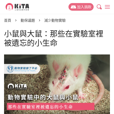
KiTA台灣友善動物協會
加入捐款
最新消息
首頁
動保議題
減少動物實驗
小鼠與大鼠：那些在實驗室裡
專案新聞
動保議題
被遺忘的小生命
推廣故事
禁掉山豬吊
關於 KiTA
活動訊息
禁用黏鼠板
我們的故事
支持我們
動物權與蔬食教育
我們的成員
捐款專案
參與我們
減少動物實驗
我們的成果
捐款運用與徵信
友善動物推廣志工
捐款 Q&A
減少動物剝削
聯絡我們
活動合作
好蔬福-美味健康蔬食
倡議與募款大使
幫動物連署