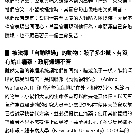
牠們會唱歌：公鼠會唱人類聽不到的高頻「情歌」來求偶。
牠們會笑：小鼠被搔癢時，其實會發出像咯咯笑的聲音。
牠們超有義氣：當同伴甚至認識的人類陷入困境時，大鼠不
僅會表現出同理心，甚至會展現利他行為，寧願讓自己身陷
險境，也不願看著另一個生命受苦。
▋
被法律「自動略過」的動物：殺了多少鼠、有沒
有給止痛藥，政府通通不管
雖然完整的神經系統讓牠們如同狗、貓或兔子一樣，能夠清
晰的感受到痛苦，美國聯邦《動物福利法》（Animal
Welfare Act）卻將這些鼠鼠排除在外。相較於名列規範內
的物種，小鼠和大鼠的生命權益可以說是毫無保障。以天竺
鼠作為實驗載體的研究人員至少需要證明在使用天竺鼠以前
已嘗試尋找替代方案，並必須提供止痛藥；使用其他鼠類的
實驗者不只不需提供止痛藥物，甚至連殺死了多少隻鼠都不
必申報。紐卡索大學（Newcastle University）2009 年的