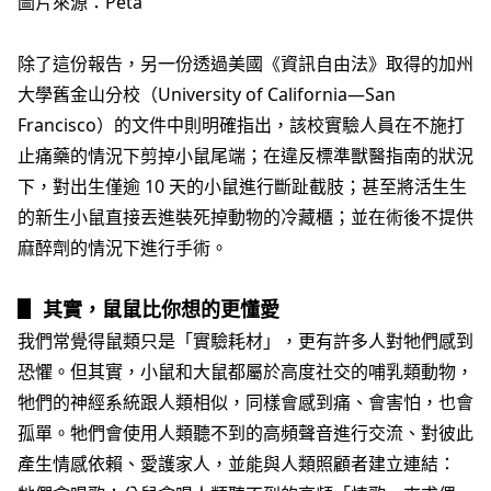
圖片來源：Peta
除了這份報告，另一份透過美國《資訊自由法》取得的加州
大學舊金山分校（University of California—San
Francisco）的文件中則明確指出，該校實驗人員在不施打
止痛藥的情況下剪掉小鼠尾端；在違反標準獸醫指南的狀況
下，對出生僅逾 10 天的小鼠進行斷趾截肢；甚至將活生生
的新生小鼠直接丟進裝死掉動物的冷藏櫃；並在術後不提供
麻醉劑的情況下進行手術。
▋
其實，鼠鼠比你想的更懂愛
我們常覺得鼠類只是「實驗耗材」，更有許多人對牠們感到
恐懼。但其實，小鼠和大鼠都屬於高度社交的哺乳類動物，
牠們的神經系統跟人類相似，同樣會感到痛、會害怕，也會
孤單。牠們會使用人類聽不到的高頻聲音進行交流、對彼此
產生情感依賴、愛護家人，並能與人類照顧者建立連結：