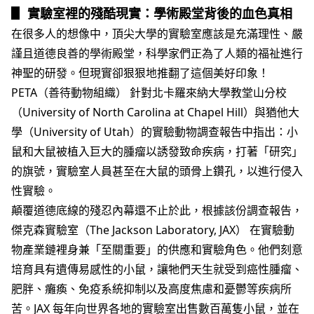
▋ 實驗室裡的殘酷現實：學術殿堂背後的血色真相
在很多人的想像中，頂尖大學的實驗室應該是充滿理性、嚴
謹且道德良善的學術殿堂，科學家們正為了人類的福祉進行
神聖的研發。但現實卻狠狠地推翻了這個美好印象！
PETA（善待動物組織） 針對北卡羅來納大學教堂山分校
（University of North Carolina at Chapel Hill）與猶他大
學（University of Utah）的實驗動物調查報告中指出：小
鼠和大鼠被植入巨大的腫瘤以誘發致命疾病，打著「研究」
的旗號，實驗室人員甚至在大鼠的頭骨上鑽孔，以進行侵入
性實驗。
顛覆道德底線的殘忍內幕還不止於此，根據該份調查報告，
傑克森實驗室（The Jackson Laboratory, JAX） 在實驗動
物產業鏈裡身兼「至關重要」的供應和實驗角色。他們刻意
培育具有遺傳易感性的小鼠，讓牠們天生就受到癌性腫瘤、
肥胖、癱瘓、免疫系統抑制以及高度焦慮和憂鬱等疾病所
苦。JAX 每年向世界各地的實驗室出售數百萬隻小鼠，並在