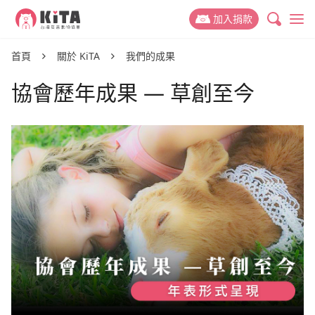
KiTA台灣友善動物協會
加入捐款
最新消息
首頁
關於 KiTA
我們的成果
協會歷年成果 — 草創至今
專案新聞
動保議題
推廣故事
禁掉山豬吊
關於 KiTA
活動訊息
禁用黏鼠板
我們的故事
支持我們
動物權與蔬食教育
我們的成員
捐款專案
參與我們
減少動物實驗
我們的成果
捐款運用與徵信
友善動物推廣志工
捐款 Q&A
減少動物剝削
聯絡我們
活動合作
好蔬福-美味健康蔬食
倡議與募款大使
幫動物連署